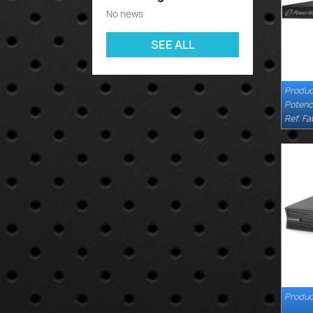
No news
SEE ALL
Produc
Potenc
Ref. Fa
Produc