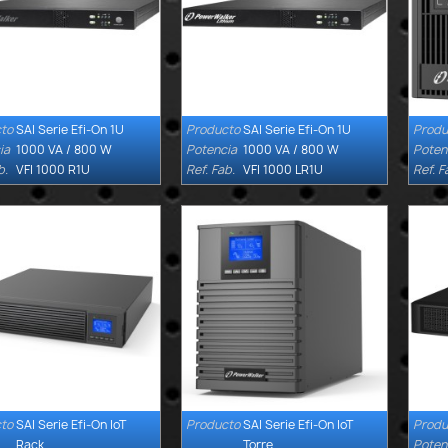
to
SAI Serie Efi-On 1U
Producto
SAI Serie Efi-On 1U
Produ


Quick view
Quick view
ia
1000 VA / 800 W
Potencia
1000 VA / 800 W
Poten
b.
VFI 1000 R1U
Ref. Fab.
VFI 1000 LR1U
Ref. F
to
SAI Serie Efi-On IoT
Producto
SAI Serie Efi-On IoT
Produ


Quick view
Quick view
Rack
Torre
Poten