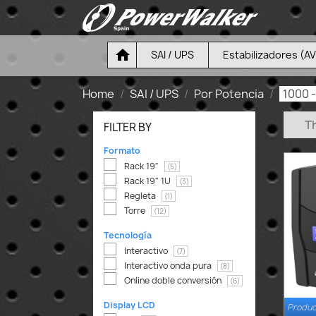

SAI / UPS
Estabilizadores (A
Home
SAI / UPS
Por Potencia
1000 
Th
FILTER BY
Formato
Rack 19"
(5)
Rack 19" 1U
(3)
Regleta
(1)
Torre
(12)
Tecnología
Interactivo
(7)
Interactivo onda pura
(8)
Online doble conversión
(6)
Display LCD
Produc