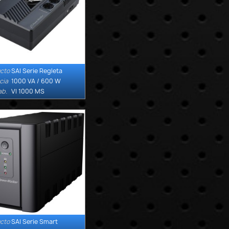
cto
SAI Serie Regleta

Quick view
cia
1000 VA / 600 W
ab.
VI 1000 MS
cto
SAI Serie Smart

Quick view