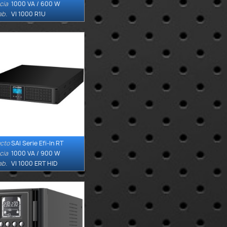
cia
1000 VA / 600 W
ab.
VI 1000 R1U
cto
SAI Serie Efi-In RT

Quick view
cia
1000 VA / 900 W
ab.
VI 1000 ERT HID