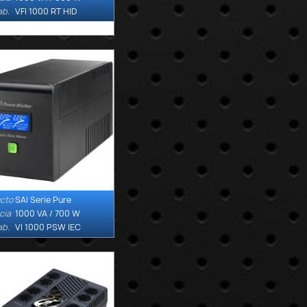
ab.
VFI 1000 RT HID
cto
SAI Serie Pure

Quick view
cia
1000 VA / 700 W
ab.
VI 1000 PSW IEC