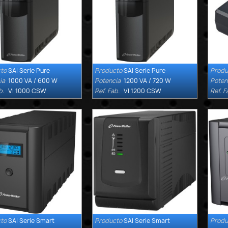
to
SAI Serie Pure
Producto
SAI Serie Pure
Produ


Quick view
Quick view
ia
1000 VA / 600 W
Potencia
1200 VA / 720 W
Poten
b.
VI 1000 CSW
Ref. Fab.
VI 1200 CSW
Ref. F
to
SAI Serie Smart
Producto
SAI Serie Smart
Produ


Quick view
Quick view