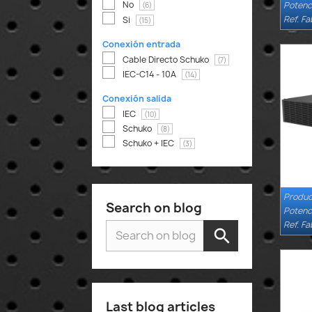
No
Potenc
(6)
Ref. Fa
Si
(15)
Conexión entrada
Cable Directo Schuko
(7)
IEC-C14 - 10A
(14)
Conexión salida
IEC
(10)
Schuko
(8)
Schuko + IEC
(3)
Produc
Search on blog
Potenc
Ref. Fa
Last blog articles