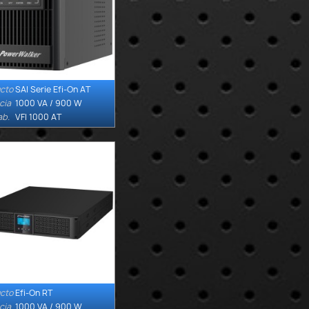
cto
SAI Serie Efi-On AT

Quick view
cia
1000 VA / 900 W
ab.
VFI 1000 AT
cto
Efi-On RT

Quick view
cia
1000 VA / 900 W