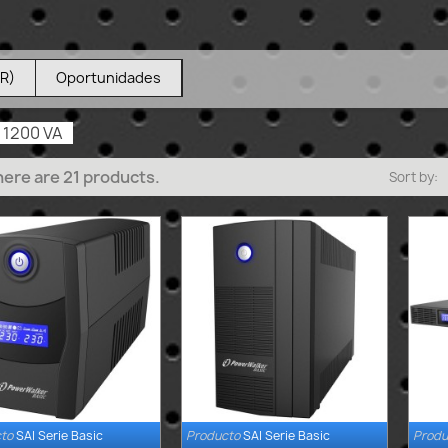
VR)
Oportunidades
- 1200 VA
ere are 21 products.
Sort by:
to
SAI Serie Basic
Producto
SAI Serie Basic
Produ


Quick view
Quick view