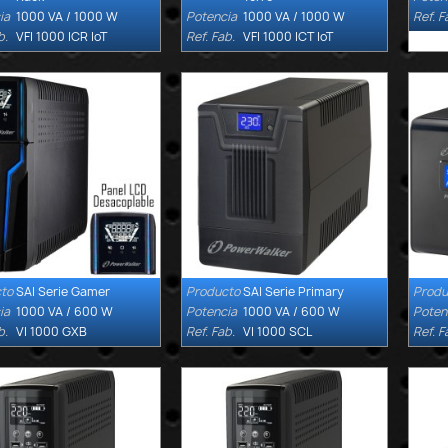
ia
1000 VA / 1000 W
Potencia
1000 VA / 1000 W
Ref. F
b.
VFI 1000 ICR IoT
Ref. Fab.
VFI 1000 ICT IoT
to
SAI Serie Gamer
Producto
SAI Serie Primary
Produ


Quick view
Quick view
ia
1000 VA / 600 W
Potencia
1000 VA / 600 W
Poten
b.
VI 1000 GXB
Ref. Fab.
VI 1000 SCL
Ref. F