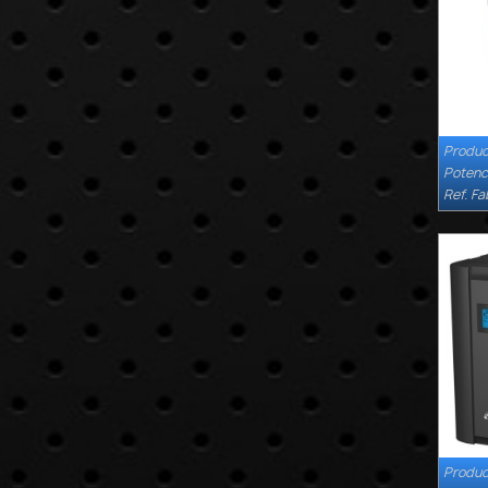
Produc
Potenc
Ref. Fa
Produc