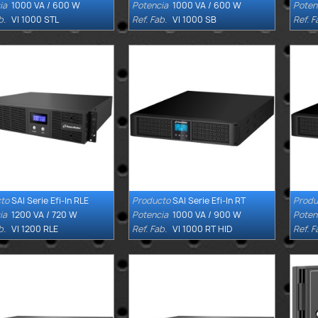
ia
1000 VA / 600 W
Potencia
1000 VA / 600 W
Poten
b.
VI 1000 STL
Ref. Fab.
VI 1000 SB
Ref. F
to
SAI Serie Efi-In RLE
Producto
SAI Serie Efi-In RT
Produ


Quick view
Quick view
ia
1200 VA / 720 W
Potencia
1000 VA / 900 W
Poten
b.
VI 1200 RLE
Ref. Fab.
VI 1000 RT HID
Ref. F