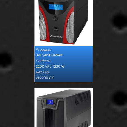
Producto

Quick view
SAI Serie Gamer
Potencia
2200 VA / 1200 W
Ref. Fab.
VI 2200 GX