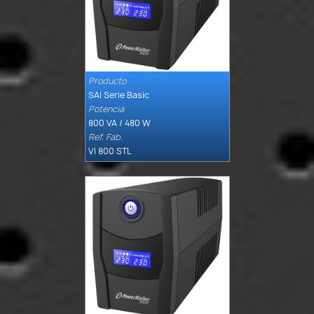
Producto

Quick view
SAI Serie Basic
Potencia
800 VA / 480 W
Ref. Fab.
VI 800 STL