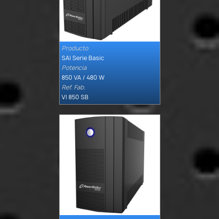
Producto

Quick view
SAI Serie Basic
Potencia
850 VA / 480 W
Ref. Fab.
VI 850 SB