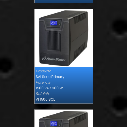
Producto

Quick view
SAI Serie Primary
Potencia
1500 VA / 900 W
Ref. Fab.
VI 1500 SCL