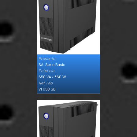
Producto

Quick view
SAI Serie Basic
Potencia
650 VA / 360 W
Ref. Fab.
VI 650 SB