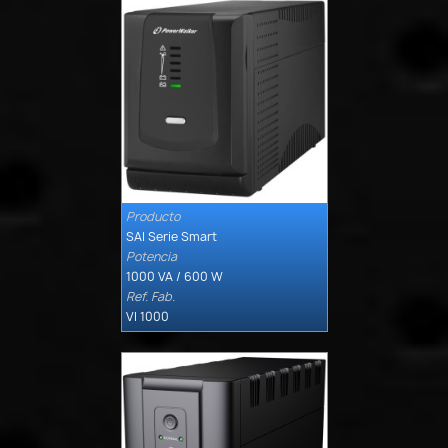
Producto

Quick view
SAI Serie Smart
Potencia
1000 VA / 600 W
Ref. Fab.
VI 1000