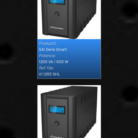
Producto

Quick view
SAI Serie Smart
Potencia
1200 VA / 600 W
Ref. Fab.
VI 1200 SHL