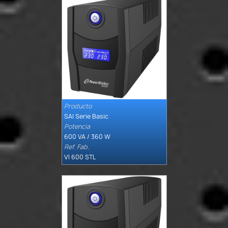
Producto

Quick view
SAI Serie Basic
Potencia
600 VA / 360 W
Ref. Fab.
VI 600 STL