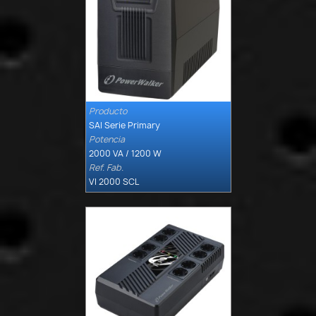
Producto

Quick view
SAI Serie Primary
Potencia
2000 VA / 1200 W
Ref. Fab.
VI 2000 SCL