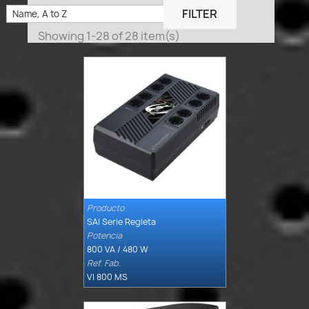

FILTER
Name, A to Z
Showing 1-28 of 28 item(s)
Producto

Quick view
SAI Serie Regleta
Potencia
800 VA / 480 W
Ref. Fab.
VI 800 MS