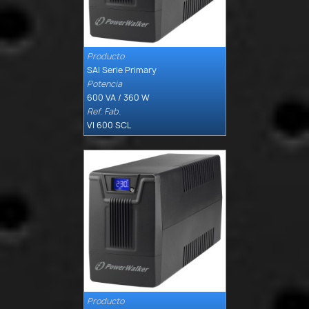
Producto

Quick view
SAI Serie Primary
Potencia
600 VA / 360 W
Ref. Fab.
VI 600 SCL
Producto

Quick view