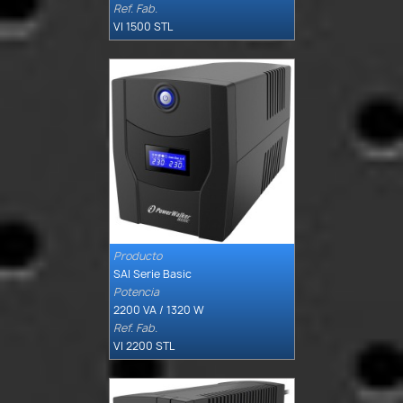
Ref. Fab.
VI 1500 STL
Producto

Quick view
SAI Serie Basic
Potencia
2200 VA / 1320 W
Ref. Fab.
VI 2200 STL