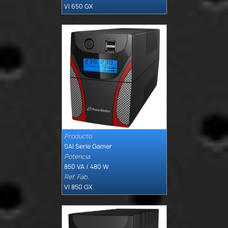
VI 650 GX
Producto

Quick view
SAI Serie Gamer
Potencia
850 VA / 480 W
Ref. Fab.
VI 850 GX