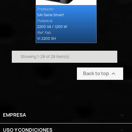
Producto

Quick view
SAI Serie Smart
Potencia
2200 VA / 1200 W
Ref. Fab.
VI 2200 SH
Showing 1-28 of 28 item(s)
Back to top

EMPRESA

USO Y CONDICIONES
