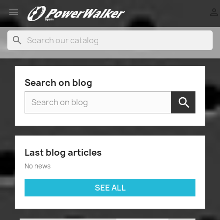


search
Search on blog
Last blog articles
No news
SEE ALL