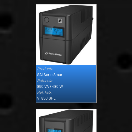
Producto

Quick view
SAI Serie Smart
Potencia
850 VA / 480 W
Ref. Fab.
VI 850 SHL