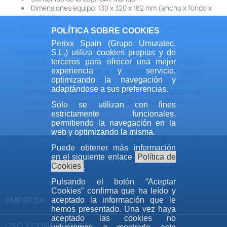
Dimensiones equipo: 130 x 320 x 182 mm (ancho x fondo x
alto), 11,0 Kg
Dimensiones embalaje: 192 x 390 x 275 mm (ancho x
POLÍTICA SOBRE COOKIES
fondo x alto), 11,8 Kg
Perixx Spain (Grupo Umuratec,
Aplicaciones
S.L.) utiliza cookies propias y de
Equipo de gran calidad, compacto, y de muy buenas
terceros para ofrecer una mejor
experiencia y servicio,
prestaciones. Responde a las necesidades principales
optimizando la navegación y
de protección contra fallos de energía y
adaptándose a sus preferencias.
perturbaciones de voltaje. Ideal para la protección de
cualquier sistema doméstico o de oficinas (PC, Router,
Sólo se utilizan con fines
Switch, etc.)
estrictamente funcionales,
permitiendo la navegación en la
web y optimizando la misma.
Puede obtener más información
en el siguiente enlace
Política de
Cookies
.
Pulsando el botón “Aceptar
Cookies” confirma que ha leído y
EMPRESA

aceptado la información que le
hemos presentado. Una vez haya
aceptado las cookies no
USO Y CONDICIONES
