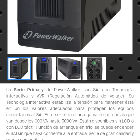
La
Serie Primary
de PowerWalker son SAI con Tecnología
Interactiva y AVR (Regulación Automática de Voltaje). Su
Tecnología Interactiva estabiliza la tensión para mantener ésta
en un los valores adecuados para proteger los equipos
conectados al SAI. Este serie tiene una gama de potencias que
van desde los 600 VA hasta 3000 VA. Están disponibles sin LCD o
con LCD táctil. Función de arranque en frío, se puede encender
el SAI sin que haya corriente a la entrada. Serie de gran calidad y
precio competitivo.