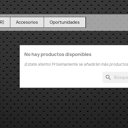
VR)
Accesorios
Oportunidades
No hay productos disponibles
¡Estate atento! Próximamente se añadirán más productos
search