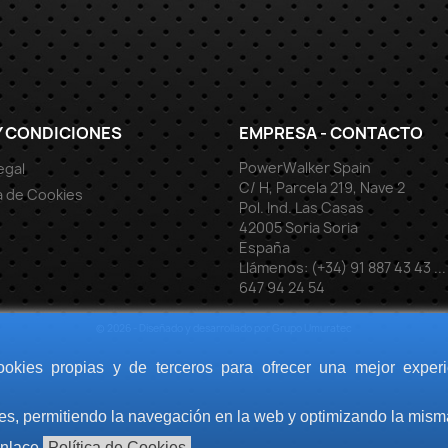
Y CONDICIONES
EMPRESA - CONTACTO
PowerWalker Spain
egal
C/ H, Parcela 219, Nave 2
ca de Cookies
Pol. Ind. Las Casas
42005 Soria Soria
España
Llámenos:
(+34) 91 887 43 43 ...
647 94 24 54
© 2026 - Diseñado y desarrollado por Grupo Umuratec
cookies propias y de terceros para ofrecer una mejor experi
ales, permitiendo la navegación en la web y optimizando la mism
enlace
Política de Cookies
.