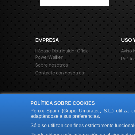
EMPRESA
USO 
Hágase Distribuidor Oficial
Aviso l
PowerWalker
Políti
Sobre nosotros
Contacte con nosotros
POLÍTICA SOBRE COOKIES
Perixx Spain (Grupo Umuratec, S.L.) utiliza 
adaptándose a sus preferencias.
Sólo se utilizan con fines estrictamente funcion
Puede obtener más información en el siguiente 