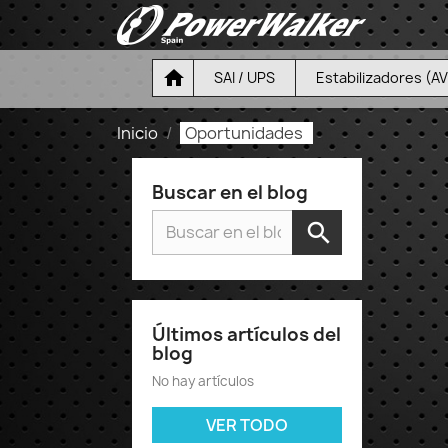

SAI / UPS
Estabilizadores (A
Inicio
Oportunidades
Buscar en el blog
Últimos artículos del
blog
No hay artículos
VER TODO